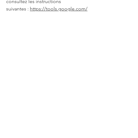
consultez les instructions
suivantes :
https://tools.google.com/
dlpage/gaoptout?hl=fr
.
Il se peut que nous modifiions cette
politique en matière de cookies.
Nous vous encourageons à consulter
régulièrement cette page pour
obtenir les dernières informations sur
les cookies.
Allée du Rêve
Association à but non lucratif du code
civil local Mosellan de 1908.