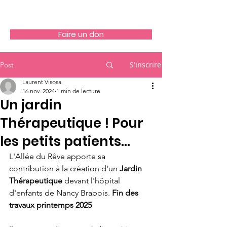
Allée du Rêve
Faire un don
S'inscrire
Post
Laurent Visosa
16 nov. 2024
1 min de lecture
Un jardin
Thérapeutique ! Pour
les petits patients...
L'Allée du Rêve apporte sa 
contribution à la création d'un 
Jardin 
Thérapeutique
 devant l'hôpital 
d'enfants de Nancy Brabois. 
Fin des 
travaux printemps 2025